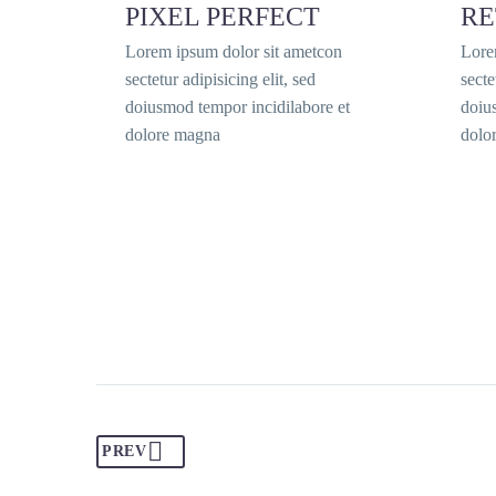
PIXEL PERFECT
RE
Lorem ipsum dolor sit ametcon
Lore
sectetur adipisicing elit, sed
secte
doiusmod tempor incidilabore et
doiu
dolore magna
dolo
PREV