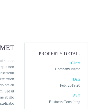
AMET
PROPERTY DETAIL
ui ratione
Client
d quia non
Company Name
nsectetur
ercitation
Date
 dolore eu
20 Feb, 2019
um. Sed ut
Skill
ae ab illo
Business Consulting
explicabo.