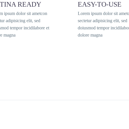
TINA READY
EASY-TO-USE
m ipsum dolor sit ametcon
Lorem ipsum dolor sit amet
tur adipisicing elit, sed
sectetur adipisicing elit, sed
smod tempor incidilabore et
doiusmod tempor incidilabor
re magna
dolore magna