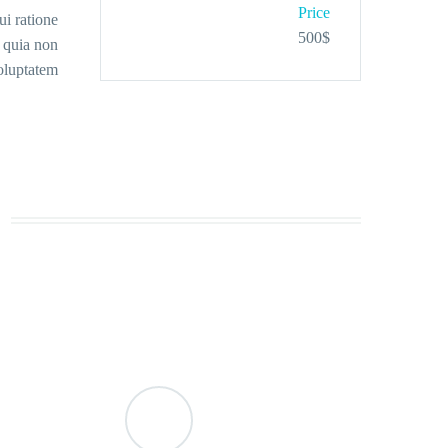
Price
ui ratione
500$
d quia non
luptatem.