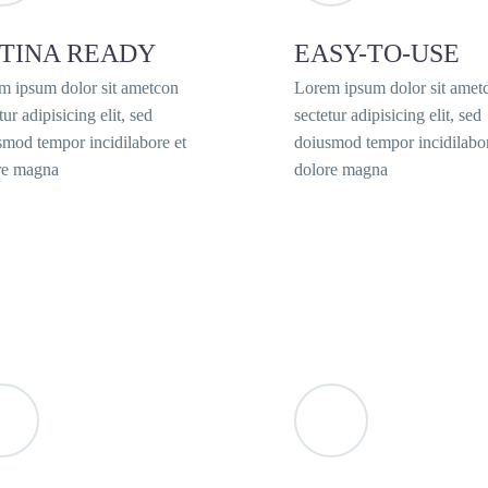
TINA READY
EASY-TO-USE
m ipsum dolor sit ametcon
Lorem ipsum dolor sit amet
tur adipisicing elit, sed
sectetur adipisicing elit, sed
smod tempor incidilabore et
doiusmod tempor incidilabor
re magna
dolore magna