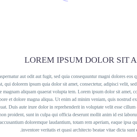
LOREM IPSUM DOLOR SIT 
pernatur aut odit aut fugit, sed quia consequuntur magni dolores eos q
 qui dolorem ipsum quia dolor sit amet, consectetur, adipisci velit, se
e magnam aliquam quaerat volupta tem. Lorem ipsum dolor sit amet, co
labore et dolore magna aliqua. Ut enim ad minim veniam, quis nostrud ex
t. Duis aute irure dolor in reprehenderit in voluptate velit esse cillum
 non proident, sunt in culpa qui officia deserunt mollit anim id est labor
em accusantium doloremque laudantium, totam rem aperiam, eaque ipsa qu
inventore veritatis et quasi architecto beatae vitae dicta sunt 