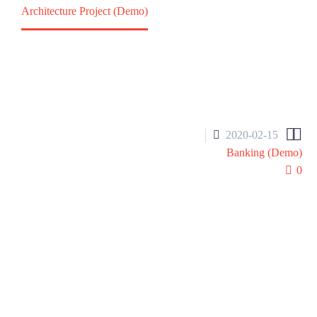
Architecture Project (Demo)
Portfolio Item
Home


2020-02-15
Banking (Demo)
0